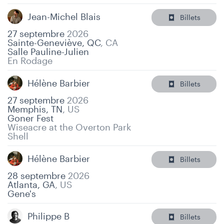
Jean-Michel Blais
Billets
27 septembre
2026
Sainte-Geneviève, QC
,
CA
Salle Pauline-Julien
En Rodage
Hélène Barbier
Billets
27 septembre
2026
Memphis, TN
,
US
Goner Fest
Wiseacre at the Overton Park
Shell
Hélène Barbier
Billets
28 septembre
2026
Atlanta, GA
,
US
Gene's
Philippe B
Billets