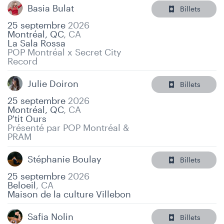
Basia Bulat
Billets
25 septembre
2026
Montréal, QC
,
CA
La Sala Rossa
POP Montréal x Secret City
Record
Julie Doiron
Billets
25 septembre
2026
Montréal, QC
,
CA
P'tit Ours
Présenté par POP Montréal &
PRAM
Stéphanie Boulay
Billets
25 septembre
2026
Beloeil
,
CA
Maison de la culture Villebon
Safia Nolin
Billets