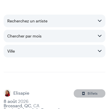
Skip
Skip
to
to
content
navigation
Elisapie
Billets
8 août
2026
Brossard, QC
,
CA