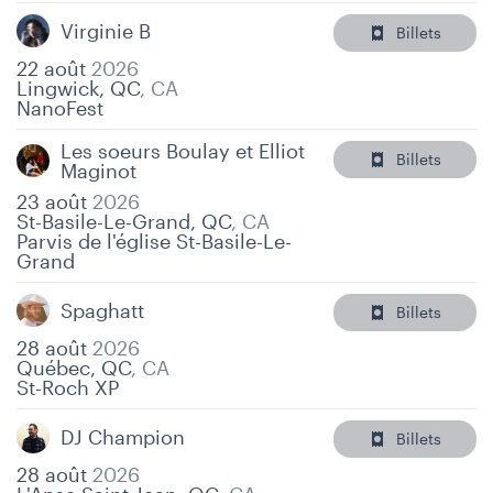
Virginie B
Billets
22 août
2026
Lingwick, QC
,
CA
NanoFest
Les soeurs Boulay et Elliot
Billets
Maginot
23 août
2026
St-Basile-Le-Grand, QC
,
CA
Parvis de l'église St-Basile-Le-
Grand
Spaghatt
Billets
28 août
2026
Québec, QC
,
CA
St-Roch XP
DJ Champion
Billets
28 août
2026