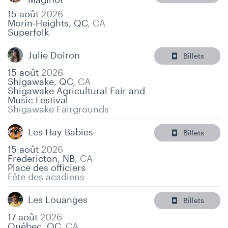
15 août
2026
Morin-Heights, QC
,
CA
Superfolk
Julie Doiron
Billets
15 août
2026
Shigawake, QC
,
CA
Shigawake Agricultural Fair and
Music Festival
Shigawake Fairgrounds
Les Hay Babies
Billets
15 août
2026
Fredericton, NB
,
CA
Place des officiers
Fête des acadiens
Les Louanges
Billets
17 août
2026
Québec, QC
,
CA