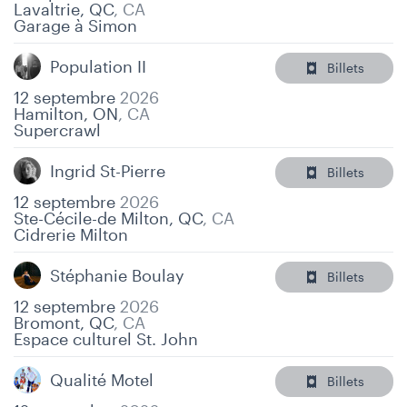
Lavaltrie, QC
,
CA
Garage à Simon
Population II
Billets
12 septembre
2026
Hamilton, ON
,
CA
Supercrawl
Ingrid St-Pierre
Billets
12 septembre
2026
Ste-Cécile-de Milton, QC
,
CA
Cidrerie Milton
Stéphanie Boulay
Billets
12 septembre
2026
Bromont, QC
,
CA
Espace culturel St. John
Qualité Motel
Billets