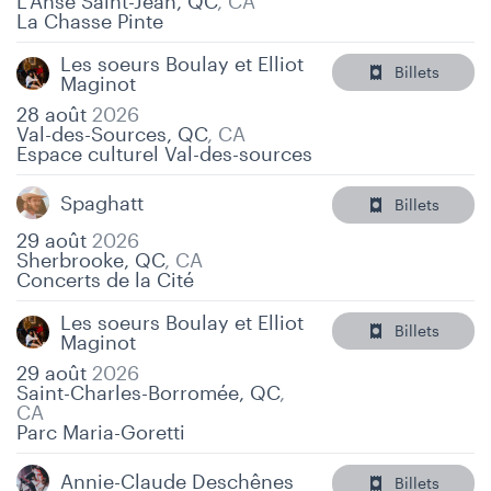
L'Anse Saint-Jean, QC
,
CA
La Chasse Pinte
Les soeurs Boulay et Elliot
Billets
Maginot
28 août
2026
Val-des-Sources, QC
,
CA
Espace culturel Val-des-sources
Spaghatt
Billets
29 août
2026
Sherbrooke, QC
,
CA
Concerts de la Cité
Les soeurs Boulay et Elliot
Billets
Maginot
29 août
2026
Saint-Charles-Borromée, QC
,
CA
Parc Maria-Goretti
Annie-Claude Deschênes
Billets