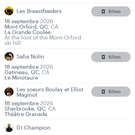
Les Breastfeeders
Billets
18 septembre
2026
Mont-Orford, QC
,
CA
La Grande Coulée
At the foot of the Mont-Orford
ski hill
Safia Nolin
Billets
18 septembre
2026
Gatineau, QC
,
CA
Le Minotaure
Les soeurs Boulay et Elliot
Billets
Maginot
18 septembre
2026
Sherbrooke, QC
,
CA
Théâtre Granada
DJ Champion