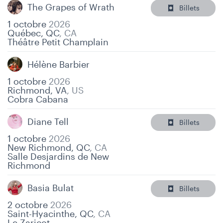
The Grapes of Wrath
Billets
1 octobre
2026
Québec, QC
,
CA
Théâtre Petit Champlain
Hélène Barbier
1 octobre
2026
Richmond, VA
,
US
Cobra Cabana
Diane Tell
Billets
1 octobre
2026
New Richmond, QC
,
CA
Salle Desjardins de New
Richmond
Basia Bulat
Billets
2 octobre
2026
Saint-Hyacinthe, QC
,
CA
Le Zaricot