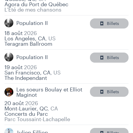
Agora du Port de Québec
L'Été de mes chansons
Population II
Billets
18 août
2026
Los Angeles, CA
,
US
Teragram Ballroom
Population II
Billets
19 août
2026
San Francisco, CA
,
US
The Independant
Les soeurs Boulay et Elliot
Billets
Maginot
20 août
2026
Mont-Laurier, QC
,
CA
Concerts du Parc
Parc Toussaint-Lachapelle
Julien Fillion
Billets