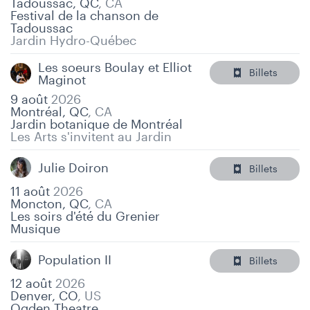
Tadoussac, QC
,
CA
Festival de la chanson de
Tadoussac
Jardin Hydro-Québec
Les soeurs Boulay et Elliot
Billets
Maginot
9 août
2026
Montréal, QC
,
CA
Jardin botanique de Montréal
Les Arts s'invitent au Jardin
Julie Doiron
Billets
11 août
2026
Moncton, QC
,
CA
Les soirs d'été du Grenier
Musique
Population II
Billets
12 août
2026
Denver, CO
,
US
Ogden Theatre