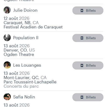
Julie Doiron
Billets
12 août
2026
Caraquet, NB
,
CA
Festival Acadien de Caraquet
Population II
Billets
13 août
2026
Denver, CO
,
US
Ogden Theatre
Les Louanges
Billets
13 août
2026
Mont-Laurier, QC
,
CA
Parc Toussaint-Lachapelle
Concerts du parc
Safia Nolin
Billets
13 août
2026