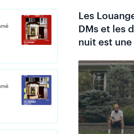
Les Louange
mmé
DMs et les d
nuit est un
mmé