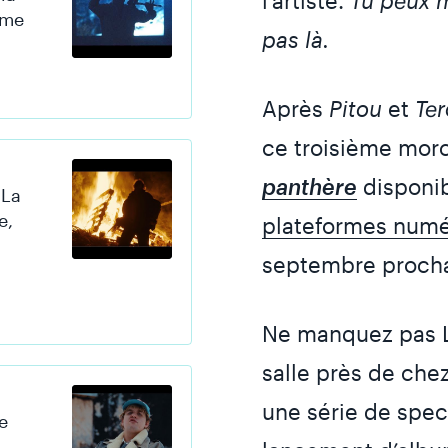
 me
pas là.
Après
Pitou
et
Ter
ce troisième mor
panthère
disponi
 La
e,
plateformes numé
septembre procha
Ne manquez pas L
salle près de che
une série de spe
e