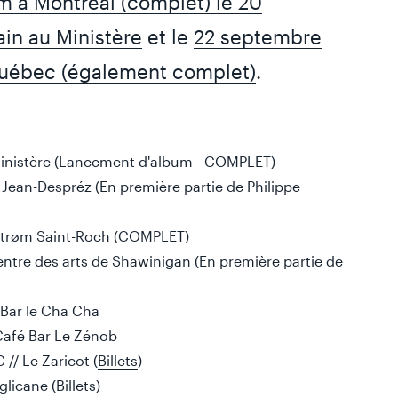
 à Montréal (complet) le 20
in au Ministère
et le
22 septembre
uébec (également complet)
.
Ministère (Lancement d'album - COMPLET)
e Jean-Despréz (En première partie de Philippe
strøm Saint-Roch (COMPLET)
ntre des arts de Shawinigan (En première partie de
- Bar le Cha Cha
 Café Bar Le Zénob
 // Le Zaricot (
Billets
)
glicane (
Billets
)