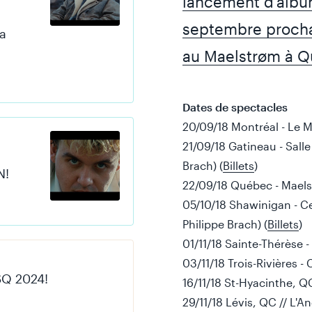
lancement d’album
septembre procha
ma
au Maelstrøm à Q
Dates de spectacles
20/09/18 Montréal - Le 
21/09/18 Gatineau - Sall
Brach) (
Billets
)
N!
22/09/18 Québec - Mael
05/10/18 Shawinigan - Ce
Philippe Brach) (
Billets
)
01/11/18 Sainte-Thérèse 
03/11/18 Trois-Rivières -
SQ 2024!
16/11/18 St-Hyacinthe, QC
29/11/18 Lévis, QC // L'An