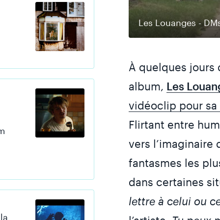
Les Louanges - DM
À quelques jours 
album,
Les Louan
vidéoclip pour s
Flirtant entre humo
um
vers l’imaginaire d
fantasmes les plus
dans certaines si
lettre à celui ou c
la
l’artiste.
Tu peux m