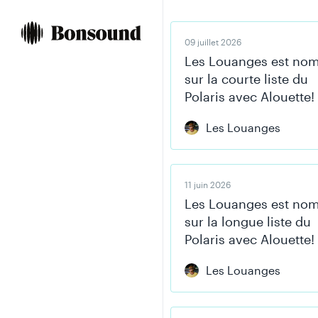
Skip
Skip
to
to
content
navigation
09 juillet 2026
Les Louanges est no
sur la courte liste du
Polaris avec Alouette!
Les Louanges
11 juin 2026
Les Louanges est no
sur la longue liste du
Polaris avec Alouette!
Les Louanges