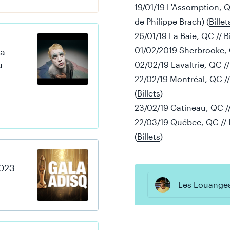
19/01/19 L'Assomption, Q
de Philippe Brach) (
Billet
26/01/19 La Baie, QC //
01/02/2019 Sherbrooke, Q
la
u
02/02/19 Lavaltrie, QC //
22/02/19 Montréal, QC //
(
Billets
)
23/02/19 Gatineau, QC //
22/03/19 Québec, QC // I
(
Billets
)
023
Les Louange