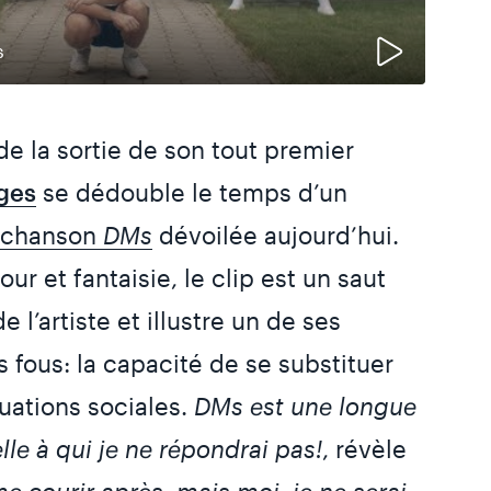
s
de la sortie de son tout premier
ges
se dédouble le temps d’un
a chanson
DMs
dévoilée aujourd’hui.
ur et fantaisie, le clip est un saut
e l’artiste et illustre un de ses
 fous: la capacité de se substituer
tuations sociales.
DMs est une longue
elle à qui je ne répondrai pas!
, révèle
e courir après, mais moi, je ne serai