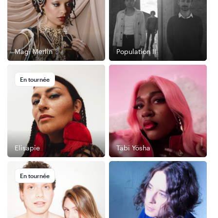
Magi Merlin
Population II
En tournée
Elisapie
Täbï Yösha
En tournée