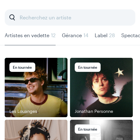
Skip
Skip
to
to
content
navigation
Artistes en vedette
12
Gérance
14
Label
28
Spectac
En tournée
En tournée
Les Louanges
Jonathan Personne
En tournée