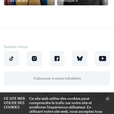
Lisa LeBlanc
Philippe B
Suivez-nous
S’abonner à notre infolettre
CE SITE WEB
Ce site web utilise des cookies pour
UTILISE DES
comprendre le trafic sur notre site et
Politique de confidentialité
Crédits
COOKIES
améliorer l’expérience utilisateur. En
utilisant notre site web, vous acceptez tous