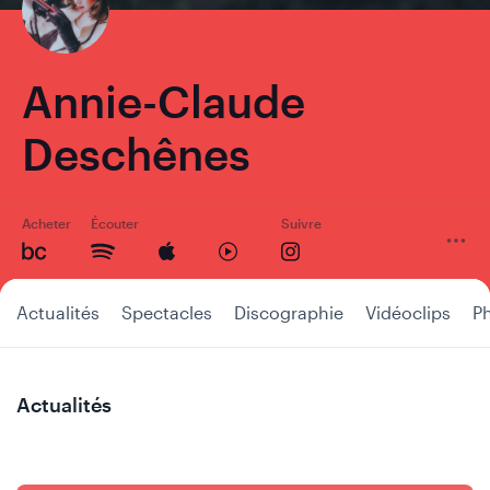
Annie-Claude
Deschênes
Acheter
Écouter
Suivre
Actualités
Spectacles
Discographie
Vidéoclips
P
Actualités