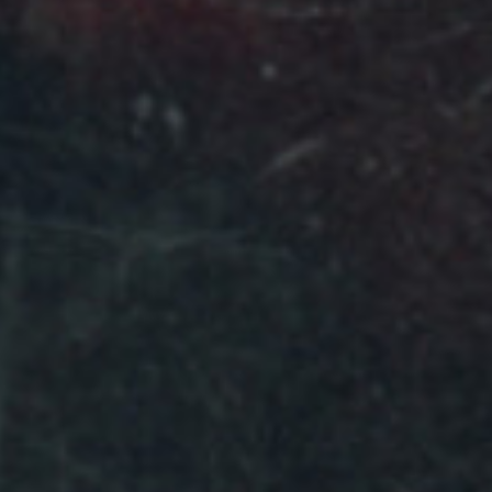
Ⓒ
Lawrence Fafard