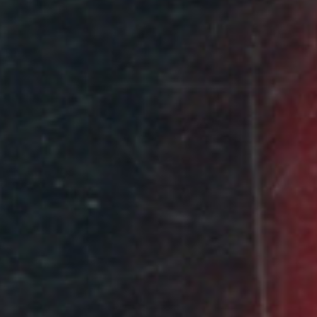
Ⓒ
Lawrence Fafard