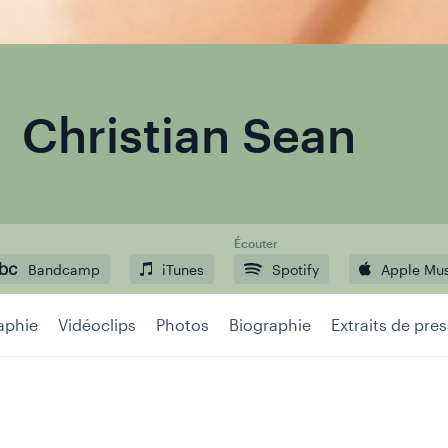
Christian Sean
Écouter
Bandcamp
iTunes
Spotify
Apple Mu
aphie
Vidéoclips
Photos
Biographie
Extraits de pre