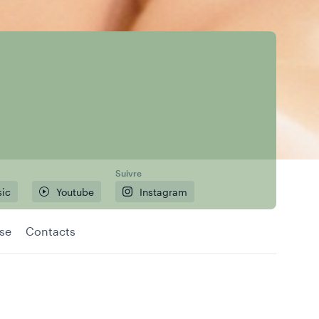
Suivre
sic
Youtube
Instagram
sse
Contacts