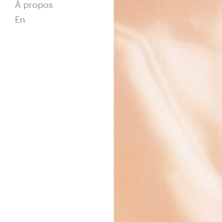
À propos
En
Ⓒ
Maiko Rodrig