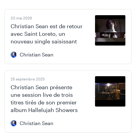
Skip
Skip
20 mai 2026
to
to
Christian Sean est de retour
content
navigation
avec Saint Loreto, un
nouveau single saisissant
Christian Sean
25 septembre 2025
Christian Sean présente
une session live de trois
titres tirés de son premier
album Hallelujah Showers
Christian Sean