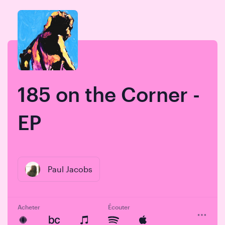
Skip
Skip
to
to
content
navigation
185 on the Corner -
EP
Paul Jacobs
Acheter
Écouter