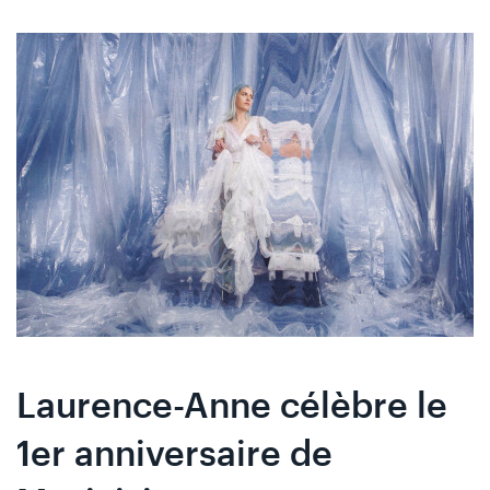
Skip
Skip
to
to
content
navigation
Laurence-Anne célèbre le
1er anniversaire de