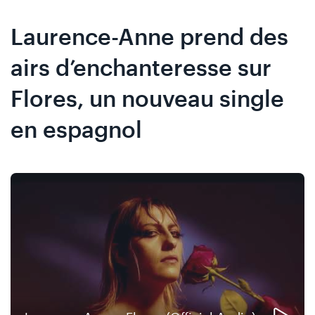
Skip
Skip
to
to
Laurence-Anne prend des
content
navigation
airs d’enchanteresse sur
Flores, un nouveau single
en espagnol