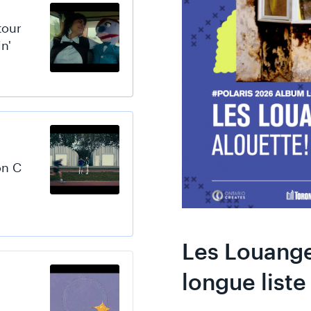
tour
n'
on C
Les Louange
longue liste