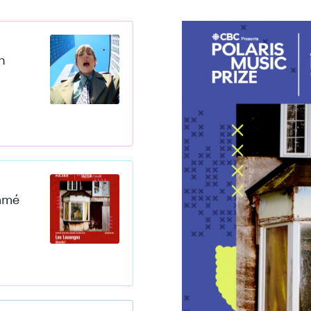
n
mmé