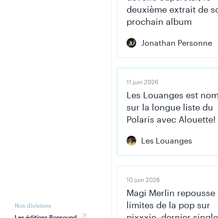
deuxième extrait de s
prochain album
Jonathan Personne
11 juin 2026
Les Louanges est no
sur la longue liste du
Polaris avec Alouette!
Les Louanges
10 juin 2026
Magi Merlin repousse 
limites de la pop sur
Nos divisions
pixxxie, dernier single
Les éditions Bonsound