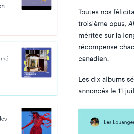
on
Toutes nos félicit
troisième opus,
A
méritée sur la long
récompense chaqu
canadien.
mmé
Les dix albums sél
annoncés le 11 jui
les
Les Louange