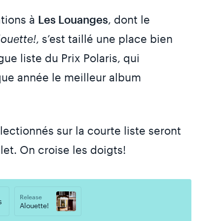
ations à
Les Louanges
, dont le
louette!
, s’est taillé une place bien
ue liste du Prix Polaris, qui
e année le meilleur album
ectionnés sur la courte liste seront
llet. On croise les doigts!
Release
s
Alouette!