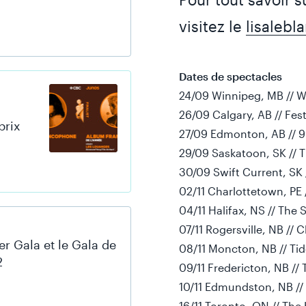
visitez le
lisalebl
Dates de spectacles
24/09 Winnipeg, MB // W
26/09 Calgary, AB // Fest
prix
27/09 Edmonton, AB // 
29/09 Saskatoon, SK // T
30/09 Swift Current, SK /
02/11 Charlottetown, PE 
04/11 Halifax, NS // The
07/11 Rogersville, NB // 
er Gala et le Gala de
08/11 Moncton, NB // Tid
2
09/11 Fredericton, NB //
10/11 Edmundston, NB //
16/11 Toronto, ON // Th