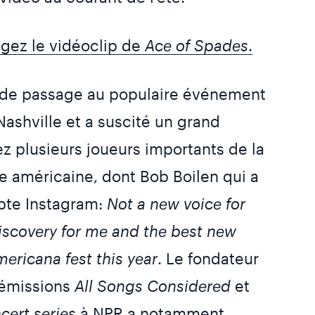
agez le vidéoclip de
Ace of Spades
.
t de passage au populaire événement
ashville et a suscité un grand
 plusieurs joueurs importants de la
 américaine, dont Bob Boilen qui a
pte Instagram:
Not a new voice for
scovery for me and the best new
mericana fest this year
. Le fondateur
 émissions
All Songs Considered
et
cert series
à NPR a notamment