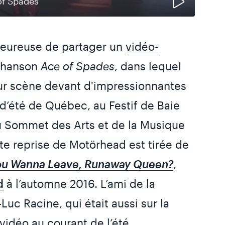
of Spades
eureuse de partager un
vidéo-
 chanson
Ace of Spades
, dans lequel
 sur scène devant d'impressionnantes
 d’été de Québec, au Festif de Baie
au Sommet des Arts et de la Musique
te reprise de Motörhead est tirée de
u Wanna Leave, Runaway Queen?
,
d
à l’automne 2016. L’ami de la
Luc Racine, qui était aussi sur la
 vidéo au courant de l’été.