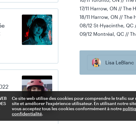
17/11 Harrow, ON // The
18/11 Harrow, ON // The
ée
08/12 St-Hyacinthe, QC /
t
09/12 Montréal, QC // T
Lisa LeBlanc
022
WEB
Ce site web utilise des cookies pour comprendre le trafic sur
DES
site et améliorer l’expérience utilisateur. En utilisant notre sit
S
vous acceptez tous les cookies conformément à notre
politi
confidentialité
.
urte