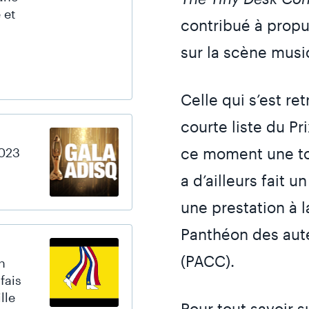
 et
contribué à propul
sur la scène music
Celle qui s’est r
courte liste du P
ce moment une to
023
a d’ailleurs fait u
une prestation à 
Panthéon des aut
(PACC).
n
fais
lle
Pour tout savoir s