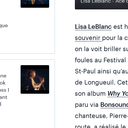
Lisa LeBlanc - Ace 
que
Lisa LeBlanc
est h
souvenir
pour la
on la voit briller
foules au Festival
St-Paul ainsi qu’
une
de Longueuil. Cet
ook
ss I
son album
Why Yo
ant
paru via
Bonsoun
l
chanteuse, Pierre-
route, a réalisé le