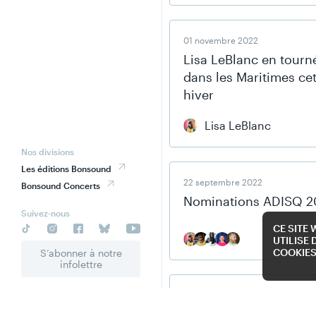
01 novembre 2022
Lisa LeBlanc en tourn
dans les Maritimes ce
hiver
Lisa LeBlanc
Nos divisions
Les éditions Bonsound
22 septembre 2022
Bonsound Concerts
Nominations ADISQ 2
Suivez-nous
CE SITE 
UTILISE 
COOKIE
S’abonner à notre
infolettre
14 juillet 2022
Chiac Disco sur la Co