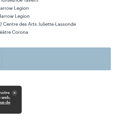
 Harrow Legion
 Harrow Legion
/ Centre des Arts Juliette-Lassonde
héâtre Corona
 notre
e web,
que de