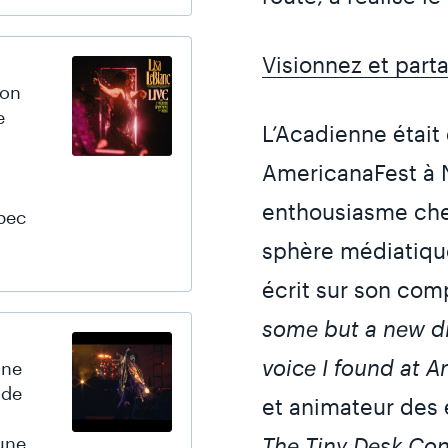
Visionnez et part
son
e
L’Acadienne étai
AmericanaFest à N
enthousiasme chez
bec
sphère médiatique
écrit sur son com
some but a new di
voice I found at A
une
 de
et animateur des
The Tiny Desk Con
une