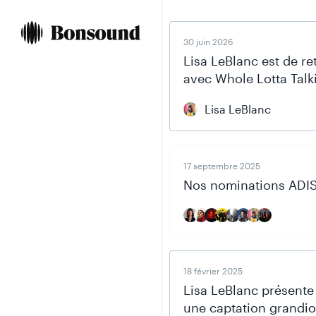
Skip
Skip
to
to
content
navigation
30 juin 2026
Lisa LeBlanc est de re
avec Whole Lotta Talki
Lisa LeBlanc
17 septembre 2025
Nos nominations ADI
18 février 2025
Lisa LeBlanc présente
une captation grandi