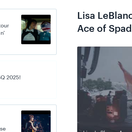
Lisa LeBlan
tour
Ace of Spa
n'
SQ 2025!
ose