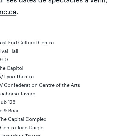
anc.ca
.
est End Cultural Centre
ival Hall
9910
he Capitol
/ Lyric Theatre
// Confederation Centre of the Arts
 Seahorse Tavern
Club 126
e & Boar
 The Capital Complex
 Centre Jean-Daigle
e Horseshoe Tavern