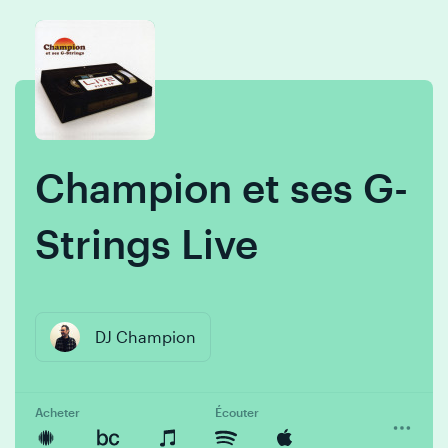
Skip
Skip
to
to
content
navigation
Champion et ses G-
Strings Live
DJ Champion
Acheter
Écouter