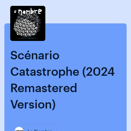
Skip
Skip
to
to
content
navigation
Scénario
Catastrophe (2024
Remastered
Version)