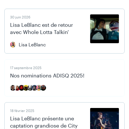
Skip
Skip
30 juin 2026
to
to
Lisa LeBlanc est de retour
content
navigation
avec Whole Lotta Talkin'
Lisa LeBlanc
17 septembre 2025
Nos nominations ADISQ 2025!
18 février 2025
Lisa LeBlanc présente une
captation grandiose de City