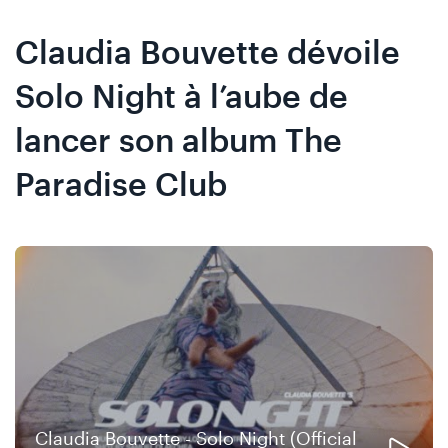
Skip
Skip
to
to
Claudia Bouvette dévoile
content
navigation
Solo Night à l’aube de
lancer son album The
Paradise Club
Claudia Bouvette - Solo Night (Official