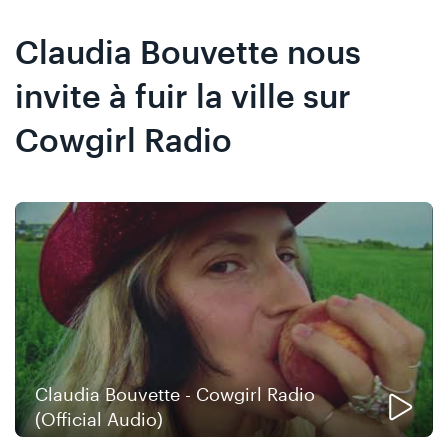
Skip
Skip
to
to
Claudia Bouvette nous
content
navigation
invite à fuir la ville sur
Cowgirl Radio
Claudia Bouvette - Cowgirl Radio
(Official Audio)