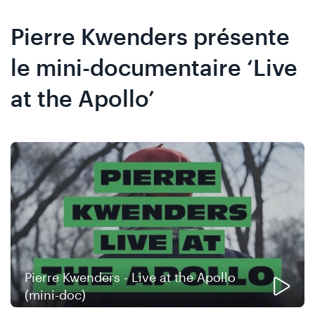
Skip
Skip
to
to
Pierre Kwenders présente
content
navigation
le mini-documentaire ‘Live
at the Apollo’
Pierre Kwenders - Live at the Apollo
(mini-doc)