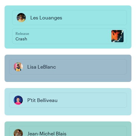
Les Louanges
Release
Crash
Lisa LeBlanc
P'tit Belliveau
Jean-Michel Blais