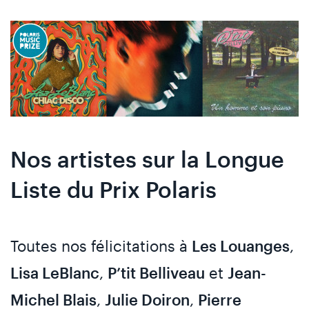
Skip
Skip
to
to
content
navigation
Nos artistes sur la Longue
Liste du Prix Polaris
Toutes nos félicitations à
Les Louanges
,
Lisa LeBlanc
,
P’tit Belliveau
et
Jean-
Michel Blais
,
Julie Doiron
,
Pierre