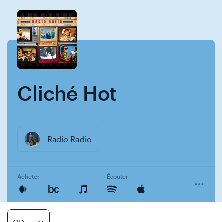
Skip
Skip
to
to
content
navigation
Cliché Hot
Radio Radio
Acheter
Écouter