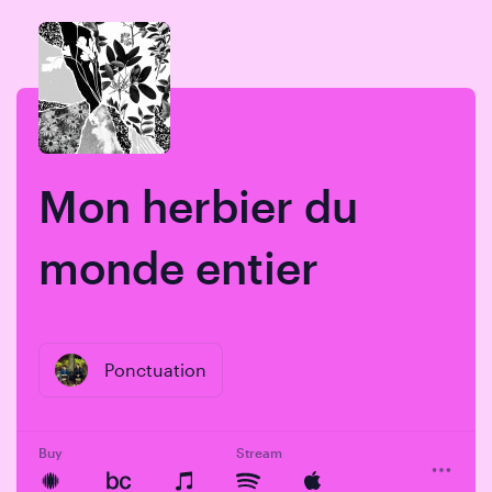
Skip
Skip
to
to
content
navigation
Mon herbier du
monde entier
Ponctuation
Buy
Stream