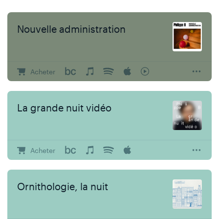
Nouvelle administration
Acheter
La grande nuit vidéo
Acheter
Ornithologie, la nuit